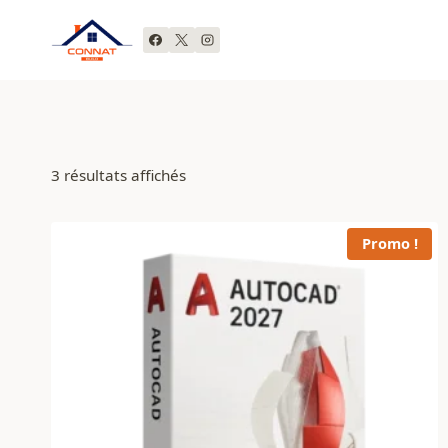
Aller
au
contenu
3 résultats affichés
Promo !