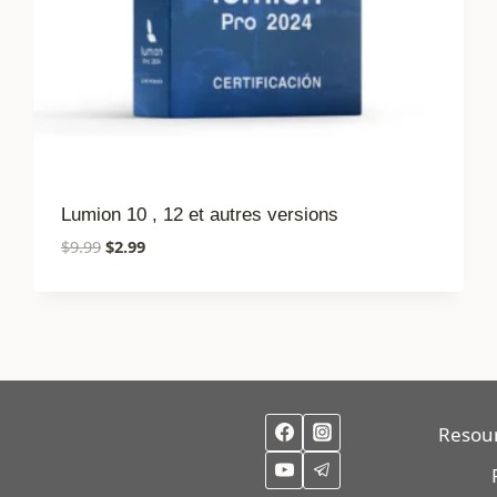
Lumion 10 , 12 et autres versions
Le
Le
$
9.99
$
2.99
prix
prix
initial
actuel
était :
est :
$9.99.
$2.99.
Resou