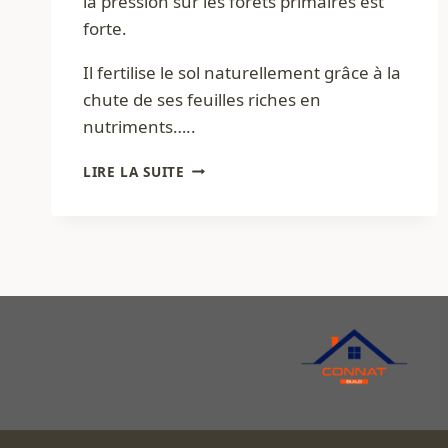
la pression sur les forêts primaires est
forte.
Il fertilise le sol naturellement grâce à la
chute de ses feuilles riches en
nutriments…..
BAMBOUS
LIRE LA SUITE
,
MATÉRIAU
ÉCOLOGIQUE
EN
RDC
MAIS
SOUS
EXPLOITÉ
EN
2026