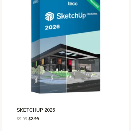
SKETCHUP 2026
Le
Le
$
9.99
$
2.99
prix
prix