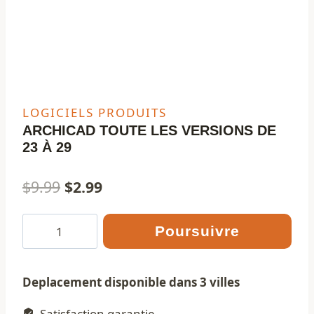
LOGICIELS PRODUITS
ARCHICAD TOUTE LES VERSIONS DE
23 À 29
Le
Le
$
9.99
$
2.99
prix
prix
quantité
Poursuivre
initial
actuel
de
était :
est :
ARCHICAD
$9.99.
$2.99.
TOUTE
Deplacement disponible dans 3 villes
LES
Satisfaction garantie