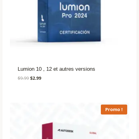
Lumion 10 , 12 et autres versions
Le
Le
$
9.99
$
2.99
prix
prix
initial
actuel
était :
est :
$9.99.
$2.99.
Promo !