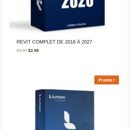
REVIT COMPLET DE 2018 À 2027
Le
Le
$
9.99
$
2.99
prix
prix
initial
actuel
était :
est :
$9.99.
$2.99.
Promo !